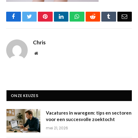
Facebook
Twitter
Pinterest
LinkedIn
WhatsApp
Reddit
Tumblr
Emai
Chris
Website
ONZE KEUZES
Vacatures in waregem: tips en sectoren
voor een succesvolle zoektocht
mei 21, 2026