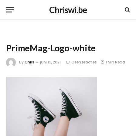
Chriswi.be
PrimeMag-Logo-white
By
Chris
juni 15, 2021
Geen reacties
1 Min Read