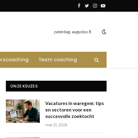
Facebook
Twitter
Instagram
YouTube
zaterdag, augustus 8
rscoaching
Team coaching
ONZE KEUZES
Vacatures in waregem: tips
en sectoren voor een
succesvolle zoektocht
mei 21, 2026