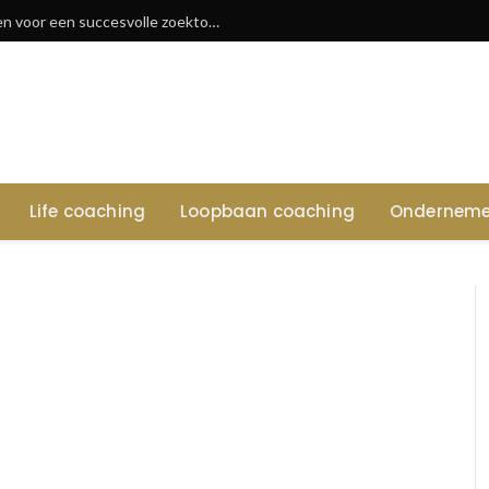
Vacatures in waregem: tips en sectoren voor een succesvolle zoektocht
Life coaching
Loopbaan coaching
Onderneme