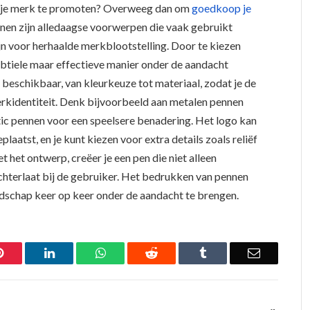
m je merk te promoten? Overweeg dan om
goedkoop je
nnen zijn alledaagse voorwerpen die vaak gebruikt
n voor herhaalde merkblootstelling. Door te kiezen
ubtiele maar effectieve manier onder de aandacht
beschikbaar, van kleurkeuze tot materiaal, zodat je de
erkidentiteit. Denk bijvoorbeeld aan metalen pennen
astic pennen voor een speelsere benadering. Het logo kan
aatst, en je kunt kiezen voor extra details zoals reliëf
et het ontwerp, creëer je een pen die niet alleen
achterlaat bij de gebruiker. Het bedrukken van pennen
dschap keer op keer onder de aandacht te brengen.
Pinterest
LinkedIn
WhatsApp
Reddit
Tumblr
Email