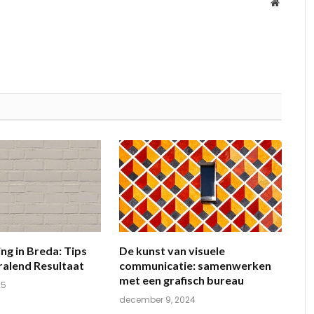
Website
ng in Breda: Tips
De kunst van visuele
ralend Resultaat
communicatie: samenwerken
met een grafisch bureau
25
december 9, 2024