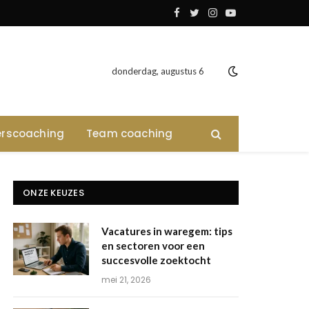
Facebook
Twitter
Instagram
YouTube
donderdag, augustus 6
rscoaching
Team coaching
ONZE KEUZES
Vacatures in waregem: tips
en sectoren voor een
succesvolle zoektocht
mei 21, 2026