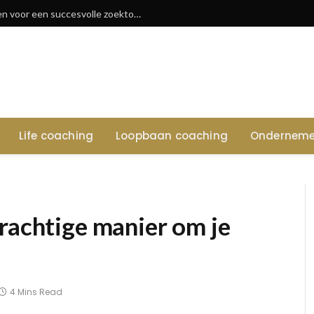
Vacatures in waregem: tips en sectoren voor een succesvolle zoektocht
Life coaching
Loopbaan coaching
Onderneme
rachtige manier om je
4 Mins Read