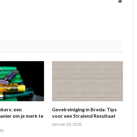
Website
kers: een
Gevelreiniging in Breda: Tips
anier om je merk te
voor een Stralend Resultaat
januari 29, 2025
025