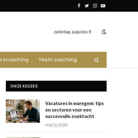
Facebook
Twitter
Instagram
YouTube
zaterdag, augustus 8
rscoaching
Team coaching
ONZE KEUZES
Vacatures in waregem: tips
en sectoren voor een
succesvolle zoektocht
mei 21, 2026