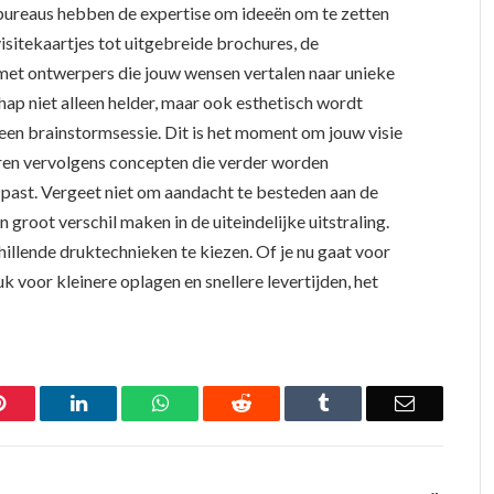
 bureaus hebben de expertise om ideeën om te zetten
isitekaartjes tot uitgebreide brochures, de
met ontwerpers die jouw wensen vertalen naar unieke
ap niet alleen helder, maar ook esthetisch wordt
en brainstormsessie. Dit is het moment om jouw visie
ëren vervolgens concepten die verder worden
e past. Vergeet niet om aandacht te besteden aan de
groot verschil maken in de uiteindelijke uitstraling.
illende druktechnieken te kiezen. Of je nu gaat voor
k voor kleinere oplagen en snellere levertijden, het
Pinterest
LinkedIn
WhatsApp
Reddit
Tumblr
Email