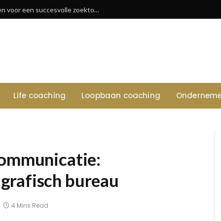
Vacatures in waregem: tips en sectoren voor een succesvolle zoektocht
Life coaching
Loopbaan coaching
Onderneme
communicatie:
grafisch bureau
4 Mins Read