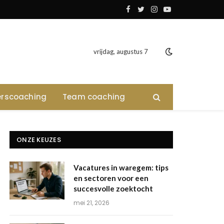
Facebook
Twitter
Instagram
YouTube
vrijdag, augustus 7
rscoaching
Team coaching
ONZE KEUZES
Vacatures in waregem: tips
en sectoren voor een
succesvolle zoektocht
mei 21, 2026