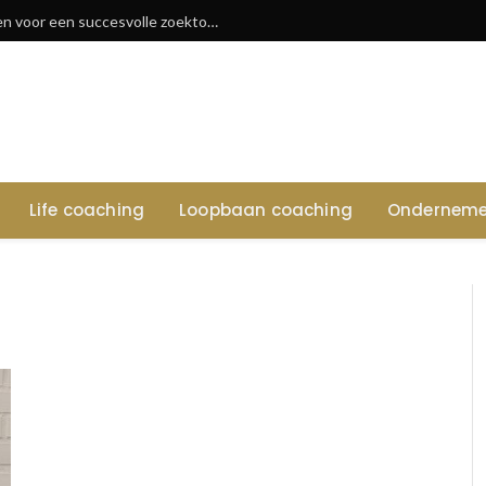
Vacatures in waregem: tips en sectoren voor een succesvolle zoektocht
Life coaching
Loopbaan coaching
Onderneme