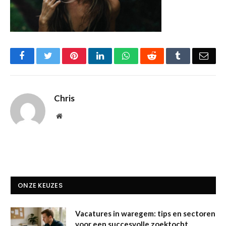
Facebook
Twitter
Pinterest
LinkedIn
WhatsApp
Reddit
Tumblr
Emai
Chris
Website
ONZE KEUZES
Vacatures in waregem: tips en sectoren
voor een succesvolle zoektocht