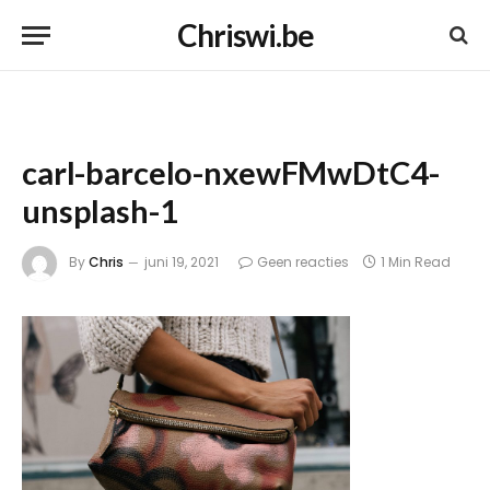
Chriswi.be
carl-barcelo-nxewFMwDtC4-
unsplash-1
By
Chris
juni 19, 2021
Geen reacties
1 Min Read