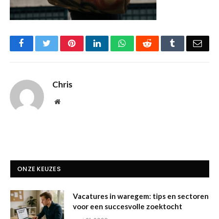
Facebook
Twitter
Pinterest
LinkedIn
WhatsApp
Reddit
Tumblr
Emai
Chris
Website
ONZE KEUZES
Vacatures in waregem: tips en sectoren
voor een succesvolle zoektocht