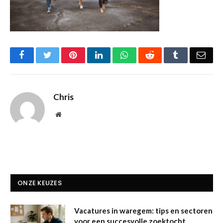
Facebook
Twitter
Pinterest
LinkedIn
WhatsApp
Reddit
Tumblr
Emai
Chris
Website
ONZE KEUZES
Vacatures in waregem: tips en sectoren
voor een succesvolle zoektocht